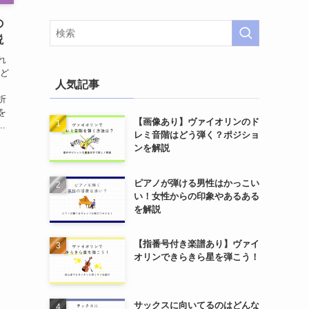
の
説
れ
子ど
人気記事
折
を
【画像あり】ヴァイオリンのド
.
レミ音階はどう弾く？ポジショ
ンを解説
ピアノが弾ける男性はかっこい
い！女性からの印象やあるある
を解説
【指番号付き楽譜あり】ヴァイ
オリンできらきら星を弾こう！
サックスに向いてるのはどんな